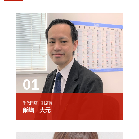
01
千代田店 副店長
飯嶋 大元