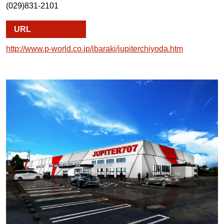
(029)831-2101
URL
http://www.p-world.co.jp/ibaraki/jupiterchiyoda.htm