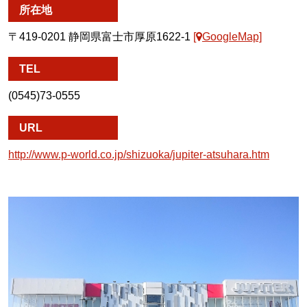
所在地
〒419-0201 静岡県富士市厚原1622-1
[
GoogleMap]
TEL
(0545)73-0555
URL
http://www.p-world.co.jp/shizuoka/jupiter-atsuhara.htm